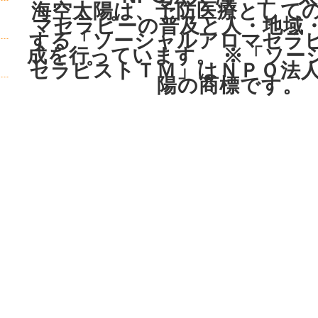
海空太陽は、予防医療として
マセラピーの普及と人・地域
する「ソーシャルアロマセラ
成を行っています。 ※「ソー
セラピストＴＭ」はＮＰＯ法人
陽の商標です。